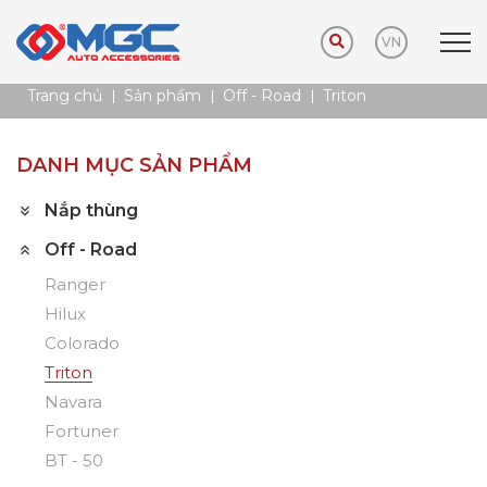
VN
Trang chủ
Sản phẩm
Off - Road
Triton
DANH MỤC SẢN PHẨM
Nắp thùng
Off - Road
Ranger
Hilux
Colorado
Triton
Navara
Fortuner
BT - 50