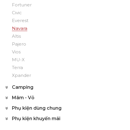
Fortuner
Civic
Everest
Navara
Altis
Pajero
Vios
MU-X
Terra
Xpander
Camping
Mâm - Vỏ
Phụ kiện dùng chung
Phụ kiện khuyến mãi