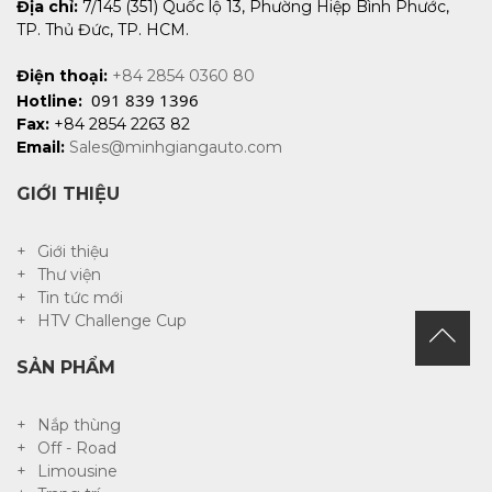
Địa chỉ:
7/145 (351) Quốc lộ 13, Phường Hiệp Bình Phước,
TP. Thủ Đức, TP. HCM.
Điện thoại:
+84 2854 0360 80
091 839 1396
Hotline:
Fax:
+84 2854 2263 82
Email:
Sales@minhgiangauto.com
GIỚI THIỆU
Giới thiệu
Thư viện
Tin tức mới
HTV Challenge Cup
SẢN PHẨM
Nắp thùng
Off - Road
Limousine