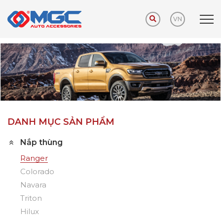
VN
Trang chủ
Sản phẩm
Nắp thùng
Ranger
DANH MỤC SẢN PHẨM
Nắp thùng
Ranger
Colorado
Navara
Triton
Hilux