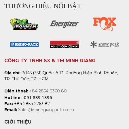
THƯƠNG HIỆU NỔI BẬT
CÔNG TY TNHH SX & TM MINH GIANG
Địa chỉ:
7/145 (351) Quốc lộ 13, Phường Hiệp Bình Phước,
TP. Thủ Đức, TP. HCM.
Điện thoại:
+84 2854 0360 80
091 839 1396
Hotline:
Fax:
+84 2854 2263 82
Email:
Sales@minhgiangauto.com
GIỚI THIỆU