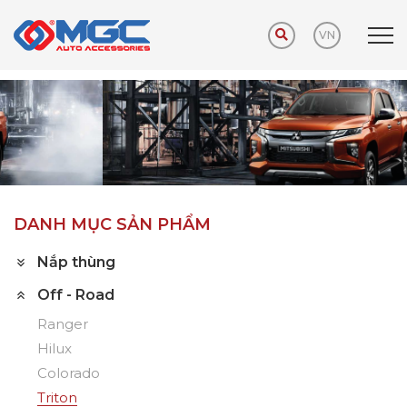
VN
Trang chủ
Sản phẩm
Off - Road
Triton
DANH MỤC SẢN PHẨM
Nắp thùng
Off - Road
Ranger
Hilux
Colorado
Triton