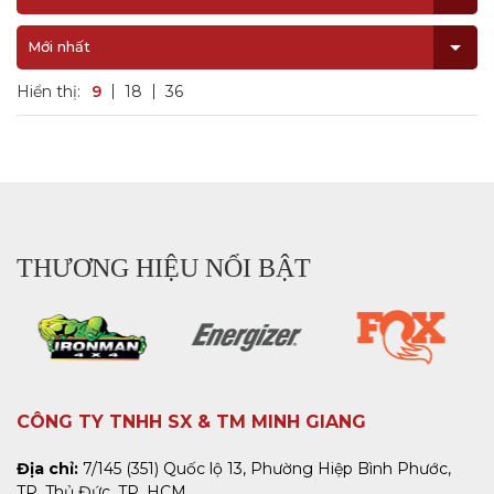
Mới nhất
Hiển thị:
9
18
36
THƯƠNG HIỆU NỔI BẬT
CÔNG TY TNHH SX & TM MINH GIANG
Địa chỉ:
7/145 (351) Quốc lộ 13, Phường Hiệp Bình Phước,
TP. Thủ Đức, TP. HCM.