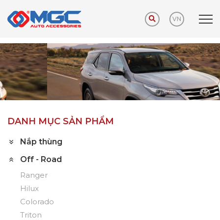
VN
Trang chủ
Sản phẩm
Off - Road
Fortuner
DANH MỤC SẢN PHẨM
Nắp thùng
Off - Road
Ranger
Hilux
Colorado
Triton