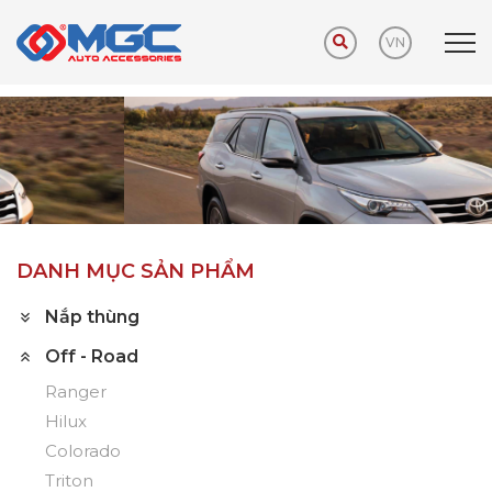
VN
Trang chủ
Sản phẩm
Off - Road
Fortuner
DANH MỤC SẢN PHẨM
Nắp thùng
Off - Road
Ranger
Hilux
Colorado
Triton