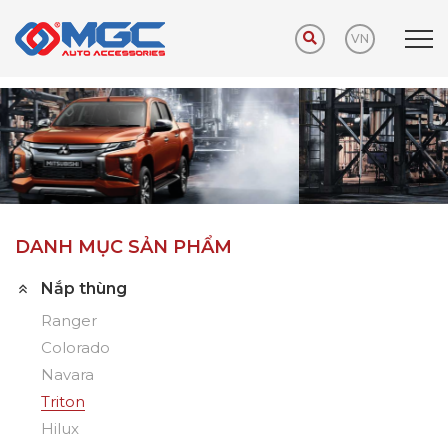
VN
Trang chủ
Sản phẩm
Nắp thùng
Triton
DANH MỤC SẢN PHẨM
Nắp thùng
Ranger
Colorado
Navara
Triton
Hilux