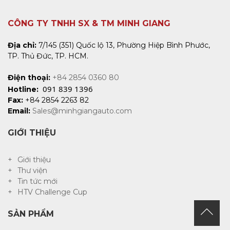
CÔNG TY TNHH SX & TM MINH GIANG
Địa chỉ:
7/145 (351) Quốc lộ 13, Phường Hiệp Bình Phước,
TP. Thủ Đức, TP. HCM.
Điện thoại:
+84 2854 0360 80
091 839 1396
Hotline:
Fax:
+84 2854 2263 82
Email:
Sales@minhgiangauto.com
GIỚI THIỆU
Giới thiệu
Thư viện
Tin tức mới
HTV Challenge Cup
SẢN PHẨM