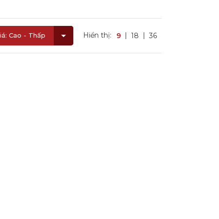
Hiển thị:
9
18
36
iá: Cao - Thấp
CAMPING
PHỤ KIỆN KHUYẾN MÃI