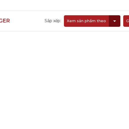
GER
Sắp xếp:
Xem sản phẩm theo
G
BODY KITS
PHỤ KIỆN DÙNG CHUNG