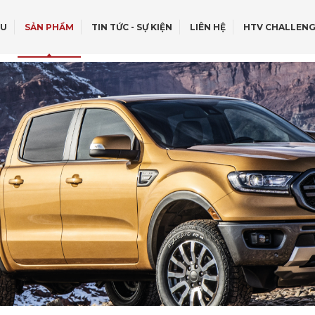
ỆU
SẢN PHẨM
TIN TỨC - SỰ KIỆN
LIÊN HỆ
HTV CHALLENG
OFF - ROAD
r