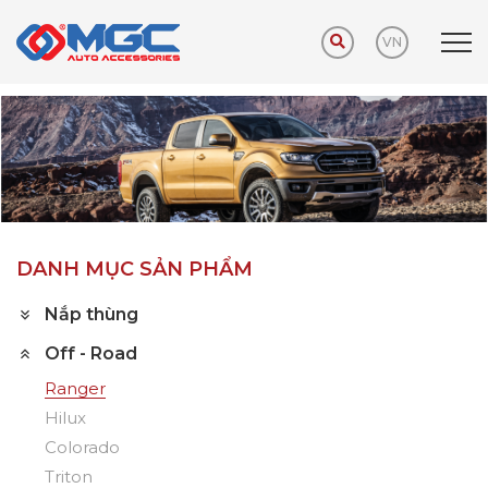
VN
Trang chủ
Sản phẩm
Off - Road
Ranger
DANH MỤC SẢN PHẨM
Nắp thùng
Off - Road
Ranger
Hilux
Colorado
Triton