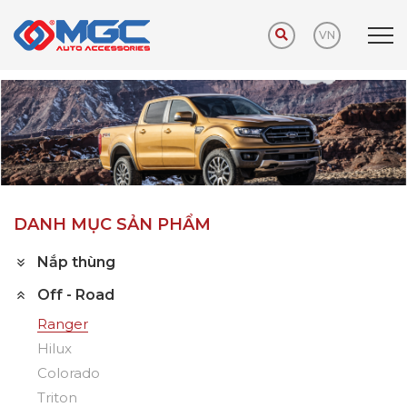
VN
Trang chủ
Sản phẩm
Off - Road
Ranger
DANH MỤC SẢN PHẨM
Nắp thùng
Off - Road
Ranger
Hilux
Colorado
Triton