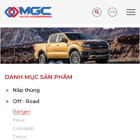
VN
Trang chủ
Sản phẩm
Off - Road
Ranger
DANH MỤC SẢN PHẨM
Nắp thùng
Off - Road
Ranger
Hilux
Colorado
Triton