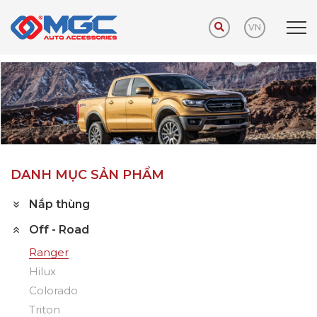
VN
Trang chủ
Sản phẩm
Off - Road
Ranger
DANH MỤC SẢN PHẨM
Nắp thùng
Off - Road
Ranger
Hilux
Colorado
Triton